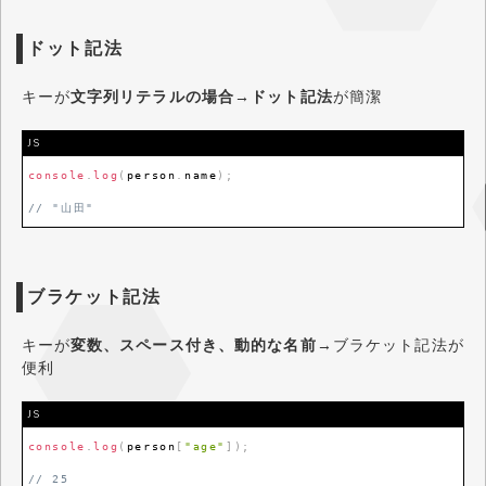
ドット記法
キーが
文字列リテラルの場合→ドット記法
が簡潔
JS
console
.
log
(
person
.
name
)
;
// "山田"
ブラケット記法
キーが
変数、スペース付き、動的な名前
→ブラケット記法が
便利
JS
console
.
log
(
person
[
"age"
]
)
;
// 25