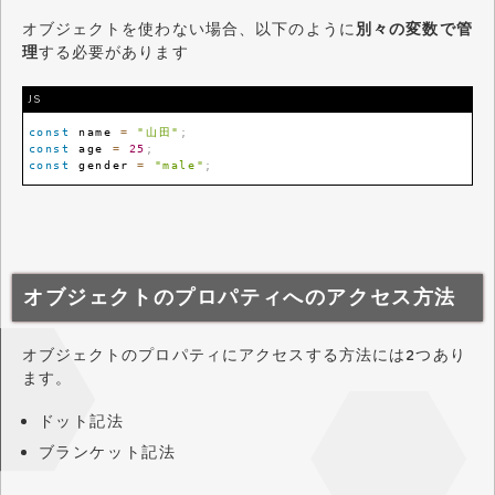
オブジェクトを使わない場合、以下のように
別々の変数で管
理
する必要があります
JS
const
 name 
=
"山田"
;
const
 age 
=
25
;
const
 gender 
=
"male"
;
オブジェクトのプロパティへのアクセス方法
オブジェクトのプロパティにアクセスする方法には2つあり
ます。
ドット記法
ブランケット記法