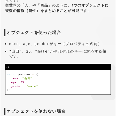
実世界の「人」や「商品」のように、
1つのオブジェクトに
複数の情報（属性）をまとめることが可能
です。
オブジェクトを使った場合
、
、
が
キー
（プロパティの名前）
name
age
gender
、
、
がそれぞれのキーに対応する
値
"山田"
25
"male"
です。
JS
const
 person 
=
{
name
:
"山田"
,
age
:
25
,
gender
:
"male"
}
;
オブジェクトを使わない場合