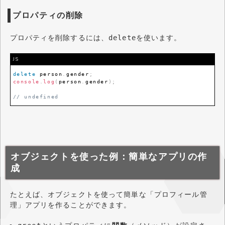
プロパティの削除
プロパティを削除するには、
を使います。
delete
JS
delete
 person
.
gender
;
console
.
log
(
person
.
gender
)
;
// undefined
オブジェクトを使った例：簡単なアプリの作
成
たとえば、オブジェクトを使って簡単な「プロフィール管
理」アプリを作ることができます。