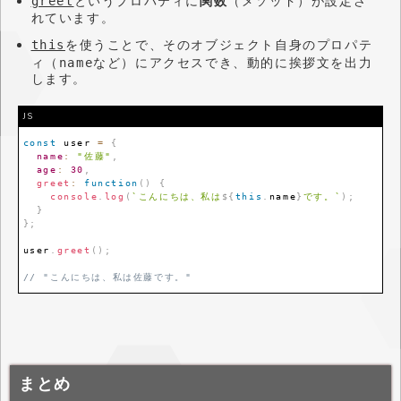
というプロパティに
関数
（メソッド）が設定さ
greet
れています。
を使うことで、そのオブジェクト自身のプロパテ
this
ィ（
など）にアクセスでき、動的に挨拶文を出力
name
します。
JS
const
 user 
=
{
name
:
"佐藤"
,
age
:
30
,
greet
:
function
(
)
{
console
.
log
(
`
こんにちは、私は
${
this
.
name
}
です。
`
)
;
}
}
;
user
.
greet
(
)
;
// "こんにちは、私は佐藤です。"
まとめ