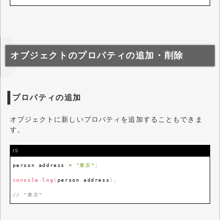
オブジェクトのプロパティの追加・削除
プロパティの追加
オブジェクトに新しいプロパティを追加することもできま
す。
JS
person
.
address
=
"東京"
;
console
.
log
(
person
.
address
)
;
// "東京"