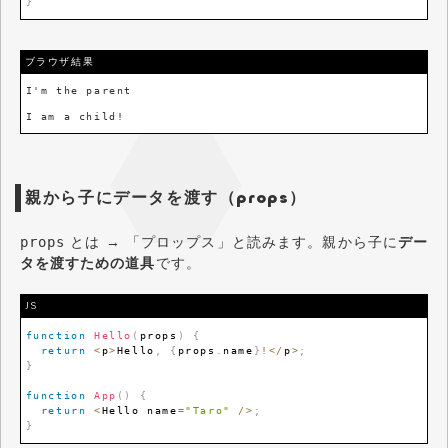
}
ブラウザ結果
I'm the parent

I am a child!
親から子にデータを渡す（props）
とは → 「プロップス」と読みます。親から子に
デー
props
タを渡すための道具
です。
JS
function
Hello
(
props
)
{
return
<
p
>
Hello
,
{
props
.
name
}
!
<
/
p
>
;
}
function
App
(
)
{
return
<
Hello
 name
=
"Taro"
/
>
;
}