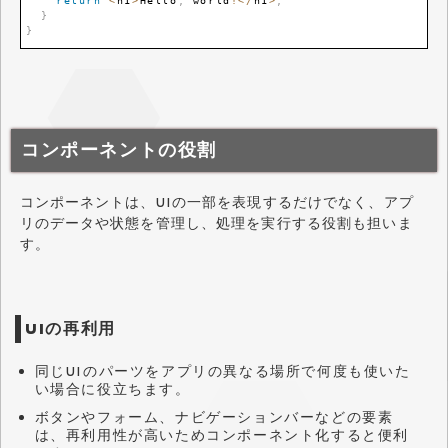
return
<
h1
>
Hello
,
 world
!
<
/
h1
>
;
}
}
コンポーネントの役割
コンポーネントは、UIの一部を表現するだけでなく、アプ
リのデータや状態を管理し、処理を実行する役割も担いま
す。
UIの再利用
同じUIのパーツをアプリの異なる場所で何度も使いた
い場合に役立ちます。
ボタンやフォーム、ナビゲーションバーなどの要素
は、再利用性が高いためコンポーネント化すると便利