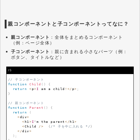
親コンポーネントと子コンポーネントってなに？
親コンポーネント
：全体をまとめるコンポーネント
（例：ページ全体）
子コンポーネント
：親に含まれる小さなパーツ（例：
ボタン、タイトルなど）
JS
// 子コンポーネント
function
Child
(
)
{
return
<
p
>
I
 am a child
!
<
/
p
>
;
}
// 親コンポーネント
function
Parent
(
)
{
return
(
<
div
>
<
h1
>
I
'm the parent
<
/
h1
>
<
Child
/
>
{
/* 子を中に入れる */
}
<
/
div
>
)
;