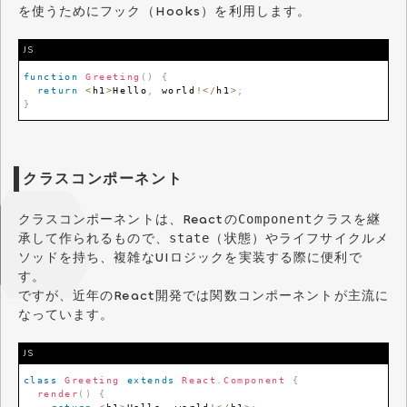
を使うためにフック（Hooks）を利用します。
JS
function
Greeting
(
)
{
return
<
h1
>
Hello
,
 world
!
<
/
h1
>
;
}
クラスコンポーネント
クラスコンポーネントは、Reactの
クラスを継
Component
承して作られるもので、
（状態）やライフサイクルメ
state
ソッドを持ち、複雑なUIロジックを実装する際に便利で
す。
ですが、近年のReact開発では関数コンポーネントが主流に
なっています。
JS
class
Greeting
extends
React
.
Component
{
render
(
)
{