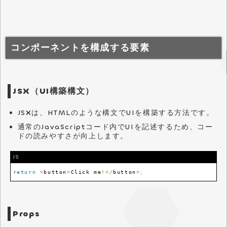
コンポーネントを構成する要素
JSX（UI構築構文）
JSXは、HTMLのような構文でUIを構築する方法です。
通常のJavaScriptコード内でUIを記述するため、コー
ドの読みやすさが向上します。
JS
return
<
button
>
Click
 me
!
<
/
button
>
;
Props