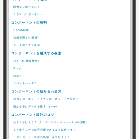
関数コンポーネント
クラスコンポーネント
コンポーネントの役割
UIの再利用
状態管理とUI更新
データのカプセル化
コンポーネントを構成する要素
JSX（UI構築構文）
Props
State
イベントハンドラ
コンポーネントの組み合わせ方
親コンポーネントと子コンポーネントってなに？
親から子にデータを渡す（props）
コンポーネント設計のコツ
小さく分けよう！【1つのコンポーネント＝1つの役割】
よく使うパーツは再利用できるように作ろう！
「見た目」と「中身の処理」を分けよう！