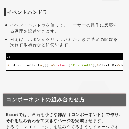
イベントハンドラ
イベントハンドラを使って、
ユーザーの操作に反応す
る処理
を記述できます。
例えば、ボタンがクリックされたときに特定の関数を
実行する場合などに使います。
JS
<
button onClick
=
{
(
)
=>
alert
(
'Clicked!'
)
}
>
Click
Me
<
/
but
コンポーネントの組み合わせ方
Reactでは、画面を
小さな部品（コンポーネント）で作り、
それを組み合わせて大きなページを完成
させます。
まるで「レゴブロック」を組み立てるようなイメージです！