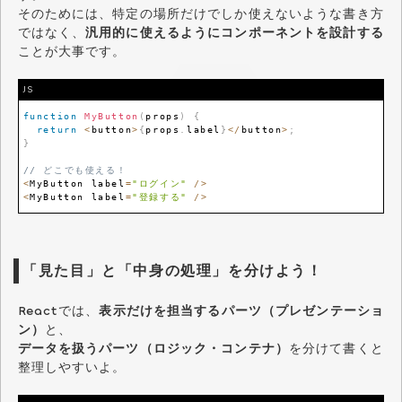
そのためには、特定の場所だけでしか使えないような書き方
ではなく、
汎用的に使えるようにコンポーネントを設計する
ことが大事です。
JS
function
MyButton
(
props
)
{
return
<
button
>
{
props
.
label
}
<
/
button
>
;
}
// どこでも使える！
<
MyButton
 label
=
"ログイン"
/
>
<
MyButton
 label
=
"登録する"
/
>
「見た目」と「中身の処理」を分けよう！
Reactでは、
表示だけを担当するパーツ（プレゼンテーショ
ン）
と、
データを扱うパーツ（ロジック・コンテナ）
を分けて書くと
整理しやすいよ。