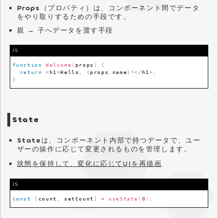
Props
（プロパティ）は、コンポーネント間でデータ
をやり取りするための手段です。
親 → 子へデータを渡す手段
JS
function
Welcome
(
props
)
{
return
<
h1
>
Hello
,
{
props
.
name
}
!
<
/
h1
>
;
}
State
State
は、コンポーネント内部で持つデータで、ユー
ザーの操作に応じて変更されるものを管理します。
状態を保持して、変化に応じてUIを再描画
JS
const
[
count
,
 setCount
]
=
useState
(
0
)
;