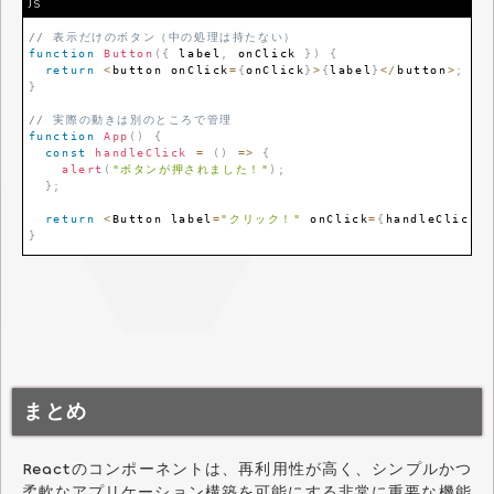
JS
// 表示だけのボタン（中の処理は持たない）
function
Button
(
{
 label
,
 onClick 
}
)
{
return
<
button onClick
=
{
onClick
}
>
{
label
}
<
/
button
>
;
}
// 実際の動きは別のところで管理
function
App
(
)
{
const
handleClick
=
(
)
=>
{
alert
(
"ボタンが押されました！"
)
;
}
;
return
<
Button
 label
=
"クリック！"
 onClick
=
{
handleClick
}
}
まとめ
Reactのコンポーネントは、再利用性が高く、シンプルかつ
柔軟なアプリケーション構築を可能にする非常に重要な機能