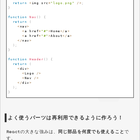
return
<
img src
=
"logo.png"
/
>
;
}
function
Nav
(
)
{
return
(
<
nav
>
<
a href
=
"#"
>
Home
<
/
a
>
<
a href
=
"#"
>
About
<
/
a
>
<
/
nav
>
)
;
}
function
Header
(
)
{
return
(
<
div
>
<
Logo
/
>
<
Nav
/
>
<
/
div
>
)
;
}
よく使うパーツは再利用できるように作ろう！
Reactの大きな強みは、
同じ部品を何度でも使えること
で
す。